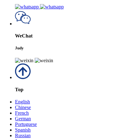
WeChat
Judy
Top
English
Chinese
French
German
Portuguese
Spanish
Russian