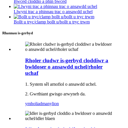
Bwced cloddio a phin bwced
Llwyni trac a phinnau trac o ansawdd uchel
Bollt u tryc/clamp bollt u/bollt u tryc trwm
Rhannau is-gerbyd
Rholer cludwr is-gerbyd cloddiwr a
bwldoser o ansawdd uchel/rholer
uchaf
1. System sêl arnofiol o ansawdd uchel.
2. Gwrthiant gwisgo arwyneb da.
ymholiad
manylion