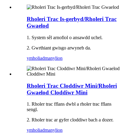
Rholeri Trac Is-gerbyd/Rholeri Trac
Gwaelod
1. System sêl arnofiol o ansawdd uchel.
2. Gwrthiant gwisgo arwyneb da.
ymholiad
manylion
Rholeri Trac Cloddiwr Mini/Rholeri
Gwaelod Cloddiwr Mini
1. Rholer trac fflans dwbl a rholer trac fflans
sengl.
2. Rholer trac ar gyfer cloddiwr bach a dozer.
ymholiad
manylion