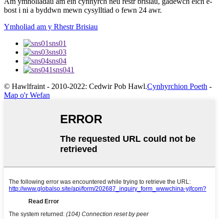
Am ymholiadau am ein cynnyrch neu restr brisiau, gadewch eich e-
bost i ni a byddwn mewn cysylltiad o fewn 24 awr.
Ymholiad am y Rhestr Brisiau
sns01
sns03
sns04
sns041
© Hawlfraint - 2010-2022: Cedwir Pob Hawl.
Cynhyrchion Poeth
-
Map o'r Wefan