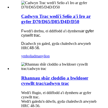
Cadwyn Trac wedi'i Selio a'i Iro ar
gyfer D70/D65/D85/D4D/D50
F
wedi'i drefnu, ei ddiffodd a'i dymheru
ar gyfer
cyswllt trac
.
D
cadwch yn galed, gyda chaledwch arwyneb
HRC
48-
5
6
.
ymholiad
manylion
Rhannau sbâr cloddio a bwldoser
cyswllt trac/cadwyn trac
Wedi'i ffugio, ei ddiffodd a'i dymheru ar gyfer
cyswllt trac.
Wedi'i galedu'n ddwfn, gyda chaledwch arwyneb
HRC 48-56.