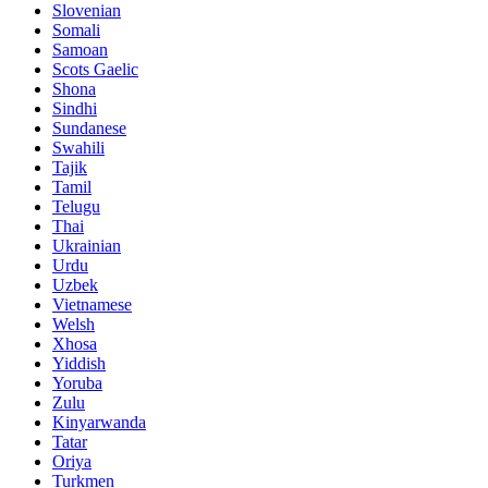
Slovenian
Somali
Samoan
Scots Gaelic
Shona
Sindhi
Sundanese
Swahili
Tajik
Tamil
Telugu
Thai
Ukrainian
Urdu
Uzbek
Vietnamese
Welsh
Xhosa
Yiddish
Yoruba
Zulu
Kinyarwanda
Tatar
Oriya
Turkmen