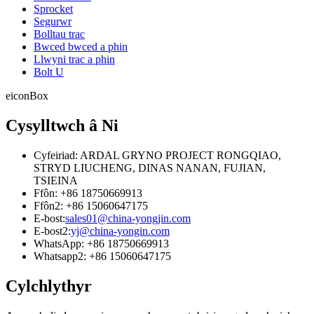
Sprocket
Segurwr
Bolltau trac
Bwced bwced a phin
Llwyni trac a phin
Bolt U
eiconBox
Cysylltwch â Ni
Cyfeiriad: ARDAL GRYNO PROJECT RONGQIAO,
STRYD LIUCHENG, DINAS NANAN, FUJIAN,
TSIEINA
Ffôn: +86 18750669913
Ffôn2: +86 15060647175
E-bost:
sales01@china-yongjin.com
E-bost2:
yj@china-yongin.com
WhatsApp: +86 18750669913
Whatsapp2: +86 15060647175
Cylchlythyr