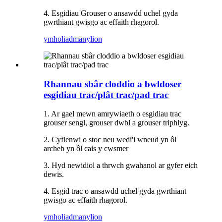
4. Esgidiau Grouser o ansawdd uchel gyda
gwrthiant gwisgo ac effaith rhagorol.
ymholiad
manylion
Rhannau sbâr cloddio a bwldoser
esgidiau trac/plât trac/pad trac
1. Ar gael mewn amrywiaeth o esgidiau trac
grouser sengl, grouser dwbl a grouser triphlyg.
2. Cyflenwi o stoc neu wedi'i wneud yn ôl
archeb yn ôl cais y cwsmer
3. Hyd newidiol a thrwch gwahanol ar gyfer eich
dewis.
4. Esgid trac o ansawdd uchel gyda gwrthiant
gwisgo ac effaith rhagorol.
ymholiad
manylion