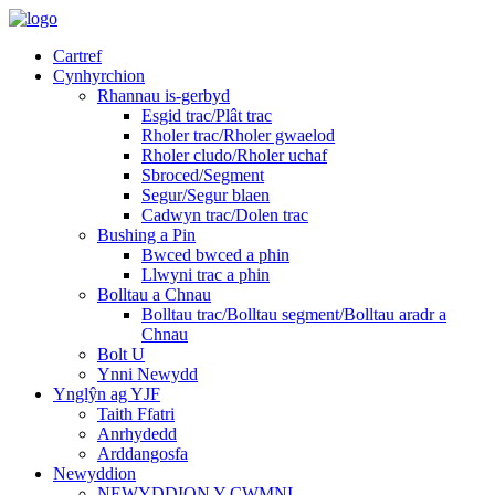
Cartref
Cynhyrchion
Rhannau is-gerbyd
Esgid trac/Plât trac
Rholer trac/Rholer gwaelod
Rholer cludo/Rholer uchaf
Sbroced/Segment
Segur/Segur blaen
Cadwyn trac/Dolen trac
Bushing a Pin
Bwced bwced a phin
Llwyni trac a phin
Bolltau a Chnau
Bolltau trac/Bolltau segment/Bolltau aradr a
Chnau
Bolt U
Ynni Newydd
Ynglŷn ag YJF
Taith Ffatri
Anrhydedd
Arddangosfa
Newyddion
NEWYDDION Y CWMNI