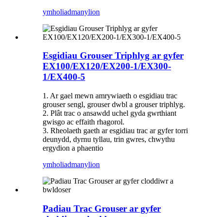
ymholiad
manylion
Esgidiau Grouser Triphlyg ar gyfer
EX100/EX120/EX200-1/EX300-
1/EX400-5
1. Ar gael mewn amrywiaeth o esgidiau trac
grouser sengl, grouser dwbl a grouser triphlyg.
2. Plât trac o ansawdd uchel gyda gwrthiant
gwisgo ac effaith rhagorol.
3. Rheolaeth gaeth ar esgidiau trac ar gyfer torri
deunydd, dyrnu tyllau, trin gwres, chwythu
ergydion a phaentio
ymholiad
manylion
Padiau Trac Grouser ar gyfer