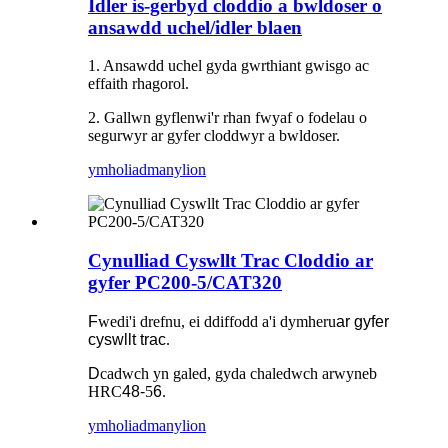
Idler is-gerbyd cloddio a bwldoser o
ansawdd uchel/idler blaen
1. Ansawdd uchel gyda gwrthiant gwisgo ac
effaith rhagorol.
2. Gallwn gyflenwi'r rhan fwyaf o fodelau o
segurwyr ar gyfer cloddwyr a bwldoser.
ymholiad
manylion
Cynulliad Cyswllt Trac Cloddio ar
gyfer PC200-5/CAT320
F
wedi'i drefnu, ei ddiffodd a'i dymheru
ar gyfer
cyswllt trac
.
D
cadwch yn galed, gyda chaledwch arwyneb
HRC
48-
5
6
.
ymholiad
manylion