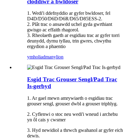
cloddiwr a bwldoser
1. Wedi'i ddefnyddio ar gyfer bwldoser, fel
D4D/D50/D6D/D6R/D65/D85ESS-2.
2. Plât trac o ansawdd uchel gyda gwrthiant
gwisgo ac effaith rhagorol.
3. Rheolaeth gaeth ar esgidiau trac ar gyfer torri
deunydd, dyrnu tyllau, trin gwres, chwythu
ergydion a phaentio
ymholiad
manylion
Esgid Trac Grouser Sengl/Pad Trac
Is-gerbyd
1. Ar gael mewn amrywiaeth o esgidiau trac
grouser sengl, grouser dwbl a grouser triphlyg.
2. Cyflenwi o stoc neu wedi'i wneud i archebu
yn ôl cais y cwsmer
3. Hyd newidiol a thrwch gwahanol ar gyfer eich
dewis.