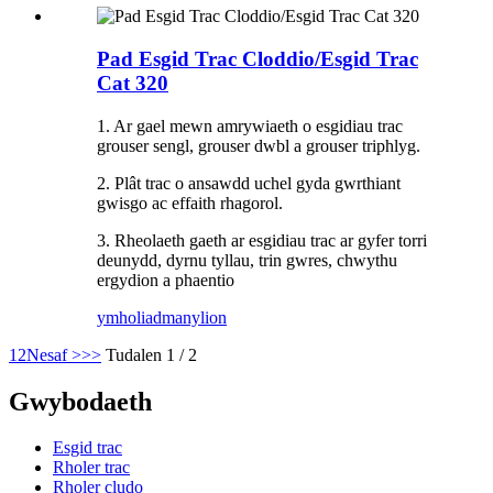
Pad Esgid Trac Cloddio/Esgid Trac
Cat 320
1. Ar gael mewn amrywiaeth o esgidiau trac
grouser sengl, grouser dwbl a grouser triphlyg.
2. Plât trac o ansawdd uchel gyda gwrthiant
gwisgo ac effaith rhagorol.
3. Rheolaeth gaeth ar esgidiau trac ar gyfer torri
deunydd, dyrnu tyllau, trin gwres, chwythu
ergydion a phaentio
ymholiad
manylion
1
2
Nesaf >
>>
Tudalen 1 / 2
Gwybodaeth
Esgid trac
Rholer trac
Rholer cludo