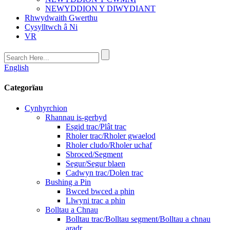
NEWYDDION Y DIWYDIANT
Rhwydwaith Gwerthu
Cysylltwch â Ni
VR
English
Categorïau
Cynhyrchion
Rhannau is-gerbyd
Esgid trac/Plât trac
Rholer trac/Rholer gwaelod
Rholer cludo/Rholer uchaf
Sbroced/Segment
Segur/Segur blaen
Cadwyn trac/Dolen trac
Bushing a Pin
Bwced bwced a phin
Llwyni trac a phin
Bolltau a Chnau
Bolltau trac/Bolltau segment/Bolltau a chnau
aradr