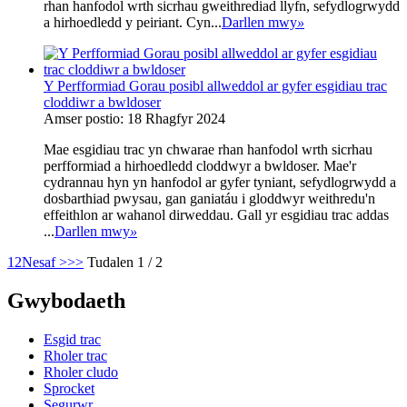
rhan hanfodol wrth sicrhau gweithrediad llyfn, sefydlogrwydd
a hirhoedledd y peiriant. Cyn...
Darllen mwy
»
Y Perfformiad Gorau posibl allweddol ar gyfer esgidiau trac
cloddiwr a bwldoser
Amser postio: 18 Rhagfyr 2024
Mae esgidiau trac yn chwarae rhan hanfodol wrth sicrhau
perfformiad a hirhoedledd cloddwyr a bwldoser. Mae'r
cydrannau hyn yn hanfodol ar gyfer tyniant, sefydlogrwydd a
dosbarthiad pwysau, gan ganiatáu i gloddwyr weithredu'n
effeithlon ar wahanol dirweddau. Gall yr esgidiau trac addas
...
Darllen mwy
»
1
2
Nesaf >
>>
Tudalen 1 / 2
Gwybodaeth
Esgid trac
Rholer trac
Rholer cludo
Sprocket
Segurwr