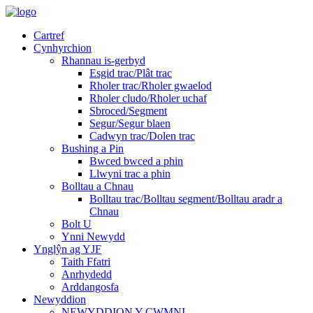
Cartref
Cynhyrchion
Rhannau is-gerbyd
Esgid trac/Plât trac
Rholer trac/Rholer gwaelod
Rholer cludo/Rholer uchaf
Sbroced/Segment
Segur/Segur blaen
Cadwyn trac/Dolen trac
Bushing a Pin
Bwced bwced a phin
Llwyni trac a phin
Bolltau a Chnau
Bolltau trac/Bolltau segment/Bolltau aradr a
Chnau
Bolt U
Ynni Newydd
Ynglŷn ag YJF
Taith Ffatri
Anrhydedd
Arddangosfa
Newyddion
NEWYDDION Y CWMNI