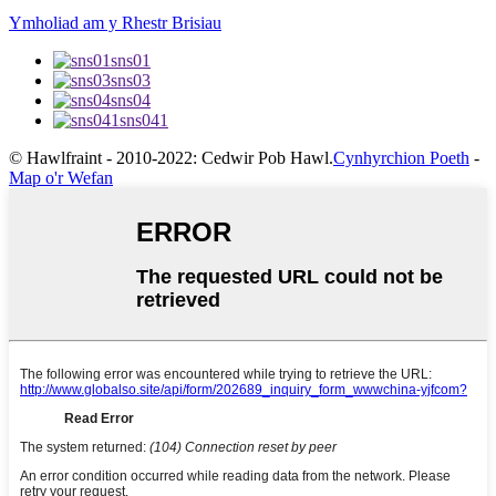
Ymholiad am y Rhestr Brisiau
sns01
sns03
sns04
sns041
© Hawlfraint - 2010-2022: Cedwir Pob Hawl.
Cynhyrchion Poeth
-
Map o'r Wefan