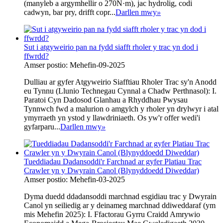
(manyleb a argymhellir o 270N·m), jac hydrolig, codi
cadwyn, bar pry, drifft copr...
Darllen mwy
»
Sut i atgyweirio pan na fydd siafft rholer y trac yn dod i
ffwrdd?
Amser postio: Mehefin-09-2025
Dulliau ar gyfer Atgyweirio Siafftiau Rholer Trac sy'n Anodd
eu Tynnu (Llunio Technegau Cynnal a Chadw Perthnasol):‌ I.
Paratoi Cyn Dadosod‌ Glanhau a Rhyddhau Pwysau‌
Tynnwch fwd a malurion o amgylch y rholer yn drylwyr i atal
ymyrraeth yn ystod y llawdriniaeth. Os yw'r offer wedi'i
gyfarparu...
Darllen mwy
»
Tueddiadau Dadansoddi'r Farchnad ar gyfer Platiau Trac
Crawler yn y Dwyrain Canol (Blynyddoedd Diweddar)
Amser postio: Mehefin-03-2025
Dyma duedd ddadansoddi marchnad esgidiau trac y Dwyrain
Canol yn seiliedig ar y deinameg marchnad ddiweddaraf (ym
mis Mehefin 2025): ‌I. Ffactorau Gyrru Craidd‌ Amrywio