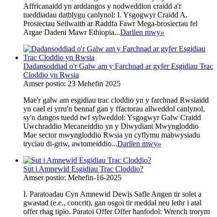
Affricanaidd yn arddangos y nodweddion craidd a'r
tueddiadau datblygu canlynol: I. Ysgogwyr Craidd‌ A.
Prosiectau Seilwaith ar Raddfa Fawr‌ Mega-brosiectau fel
Argae Dadeni Mawr Ethiopia...
Darllen mwy
»
Dadansoddiad o'r Galw am y Farchnad ar gyfer Esgidiau Trac
Cloddio yn Rwsia
Amser postio: 23 Mehefin 2025
Mae'r galw am esgidiau trac cloddio yn y farchnad Rwsiaidd
yn cael ei yrru'n bennaf gan y ffactorau allweddol canlynol,
sy'n dangos tuedd twf sylweddol: Ysgogwyr Galw Craidd
Uwchraddio Mecaneiddio yn y Diwydiant Mwyngloddio
Mae sector mwyngloddio Rwsia yn cyflymu mabwysiadu
tryciau di-griw, awtomeiddio...
Darllen mwy
»
Sut i Amnewid Esgidiau Trac Cloddio?
Amser postio: Mehefin-16-2025
I. Paratoadau Cyn Amnewid‌ Dewis Safle‌ Angen tir solet a
gwastad (e.e., concrit), gan osgoi tir meddal neu lethr i atal
offer rhag tipio. Paratoi Offer‌ Offer hanfodol: Wrench trorym