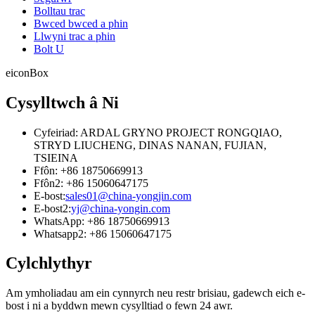
Bolltau trac
Bwced bwced a phin
Llwyni trac a phin
Bolt U
eiconBox
Cysylltwch â Ni
Cyfeiriad: ARDAL GRYNO PROJECT RONGQIAO,
STRYD LIUCHENG, DINAS NANAN, FUJIAN,
TSIEINA
Ffôn: +86 18750669913
Ffôn2: +86 15060647175
E-bost:
sales01@china-yongjin.com
E-bost2:
yj@china-yongin.com
WhatsApp: +86 18750669913
Whatsapp2: +86 15060647175
Cylchlythyr
Am ymholiadau am ein cynnyrch neu restr brisiau, gadewch eich e-
bost i ni a byddwn mewn cysylltiad o fewn 24 awr.