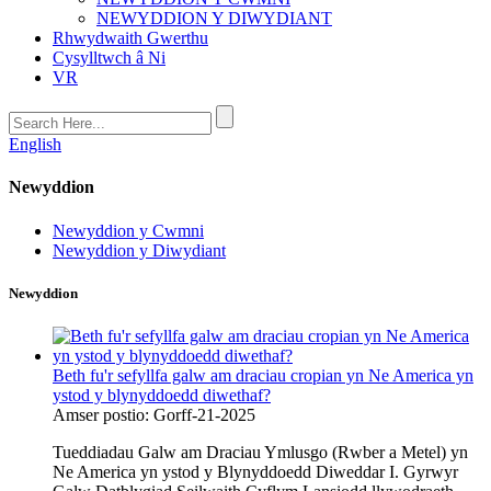
NEWYDDION Y DIWYDIANT
Rhwydwaith Gwerthu
Cysylltwch â Ni
VR
English
Newyddion
Newyddion y Cwmni
Newyddion y Diwydiant
Newyddion
Beth fu'r sefyllfa galw am draciau cropian yn Ne America yn
ystod y blynyddoedd diwethaf?
Amser postio: Gorff-21-2025
Tueddiadau Galw am Draciau Ymlusgo (Rwber a Metel) yn
Ne America yn ystod y Blynyddoedd Diweddar‌ I. Gyrwyr