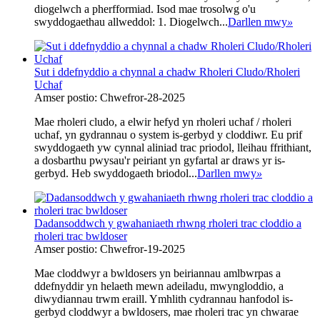
diogelwch a pherfformiad. Isod mae trosolwg o'u
swyddogaethau allweddol: 1. ‌Diogelwch...
Darllen mwy
»
Sut i ddefnyddio a chynnal a chadw Rholeri Cludo/Rholeri
Uchaf
Amser postio: Chwefror-28-2025
Mae rholeri cludo, a elwir hefyd yn rholeri uchaf / rholeri
uchaf, yn gydrannau o system is-gerbyd y cloddiwr. Eu prif
swyddogaeth yw cynnal aliniad trac priodol, lleihau ffrithiant,
a dosbarthu pwysau'r peiriant yn gyfartal ar draws yr is-
gerbyd. Heb swyddogaeth briodol...
Darllen mwy
»
Dadansoddwch y gwahaniaeth rhwng rholeri trac cloddio a
rholeri trac bwldoser
Amser postio: Chwefror-19-2025
Mae cloddwyr a bwldosers yn beiriannau amlbwrpas a
ddefnyddir yn helaeth mewn adeiladu, mwyngloddio, a
diwydiannau trwm eraill. Ymhlith cydrannau hanfodol is-
gerbyd cloddwyr a bwldosers, mae rholeri trac yn chwarae