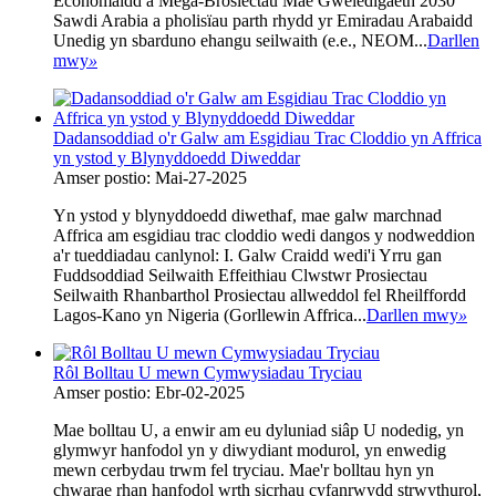
Economaidd a Mega-Brosiectau‌ Mae Gweledigaeth 2030
Sawdi Arabia a pholisïau parth rhydd yr Emiradau Arabaidd
Unedig yn sbarduno ehangu seilwaith (e.e., NEOM...
Darllen
mwy
»
Dadansoddiad o'r Galw am Esgidiau Trac Cloddio yn Affrica
yn ystod y Blynyddoedd Diweddar
Amser postio: Mai-27-2025
Yn ystod y blynyddoedd diwethaf, mae galw marchnad
Affrica am esgidiau trac cloddio wedi dangos y nodweddion
a'r tueddiadau canlynol: I. Galw Craidd wedi'i Yrru gan
Fuddsoddiad Seilwaith Effeithiau Clwstwr Prosiectau
Seilwaith Rhanbarthol Prosiectau allweddol fel Rheilffordd
Lagos-Kano yn Nigeria (Gorllewin Affrica...
Darllen mwy
»
Rôl Bolltau U mewn Cymwysiadau Tryciau
Amser postio: Ebr-02-2025
Mae bolltau U, a enwir am eu dyluniad siâp U nodedig, yn
glymwyr hanfodol yn y diwydiant modurol, yn enwedig
mewn cerbydau trwm fel tryciau. Mae'r bolltau hyn yn
chwarae rhan hanfodol wrth sicrhau cyfanrwydd strwythurol,