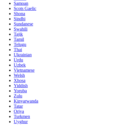
Samoan
Scots Gaelic
Shona
Sindhi
Sundanese
Swahili
Tajik
Tamil
Telugu
Thai
Ukrainian
Urdu
Uzbek
Vietnamese
Welsh
Xhosa
Yiddish
Yoruba
Zulu
Kinyarwanda
Tatar
Oriya
Turkmen
Uyghur