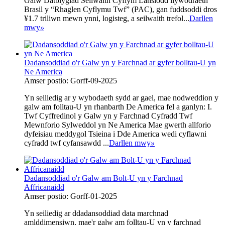
Galw‌ Datblygiad Seilwaith Cyflym‌ Lansiodd llywodraeth
Brasil y “Rhaglen Cyflymu Twf” (PAC), gan fuddsoddi dros
¥1.7 triliwn mewn ynni, logisteg, a seilwaith trefol...
Darllen
mwy
»
Dadansoddiad o'r Galw yn y Farchnad ar gyfer bolltau-U yn
Ne America
Amser postio: Gorff-09-2025
Yn seiliedig ar y wybodaeth sydd ar gael, mae nodweddion y
galw am folltau-U yn rhanbarth De America fel a ganlyn: I.
Twf Cyffredinol y Galw yn y Farchnad Cyfradd Twf
Mewnforio Sylweddol yn Ne America‌‌ Mae gwerth allforio
dyfeisiau meddygol Tsieina i Dde America wedi cyflawni
cyfradd twf cyfansawdd ...
Darllen mwy
»
Dadansoddiad o'r Galw am Bolt-U yn y Farchnad
Affricanaidd
Amser postio: Gorff-01-2025
Yn seiliedig ar ddadansoddiad data marchnad
amlddimensiwn, mae'r galw am folltau-U yn y farchnad